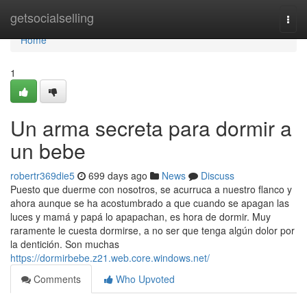
Home
getsocialselling
Togg
navi
Home
1
Un arma secreta para dormir a
un bebe
robertr369die5
699 days ago
News
Discuss
Puesto que duerme con nosotros, se acurruca a nuestro flanco y
ahora aunque se ha acostumbrado a que cuando se apagan las
luces y mamá y papá lo apapachan, es hora de dormir. Muy
raramente le cuesta dormirse, a no ser que tenga algún dolor por
la dentición. Son muchas
https://dormirbebe.z21.web.core.windows.net/
Comments
Who Upvoted