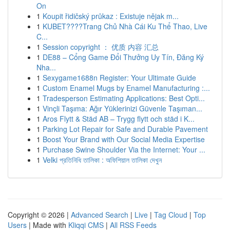
On
1
Koupit řidičský průkaz : Existuje nějak m...
1
KUBET????️Trang Chủ Nhà Cái Ku Thể Thao, Live
C...
1
Session copyright ： 优质 内容 汇总
1
DE88 – Cổng Game Đổi Thưởng Uy Tín, Đăng Ký
Nha...
1
Sexygame1688n Register: Your Ultimate Guide
1
Custom Enamel Mugs by Enamel Manufacturing :...
1
Tradesperson Estimating Applications: Best Opti...
1
Vinçli Taşıma: Ağır Yüklerinizi Güvenle Taşıman...
1
Aros Flytt & Städ AB – Trygg flytt och städ i K...
1
Parking Lot Repair for Safe and Durable Pavement
1
Boost Your Brand with Our Social Media Expertise
1
Purchase Swine Shoulder Via the Internet: Your ...
1
Velki প্রতিনিধি তালিকা : অফিশিয়াল তালিকা দেখুন
Copyright © 2026 |
Advanced Search
|
Live
|
Tag Cloud
|
Top
Users
| Made with
Kliqqi CMS
|
All RSS Feeds