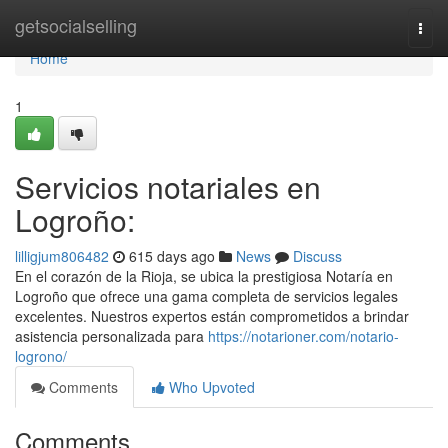
Home
getsocialselling
Togg
navi
Home
1
Servicios notariales en
Logroño:
lilligjum806482
615 days ago
News
Discuss
En el corazón de la Rioja, se ubica la prestigiosa Notaría en
Logroño que ofrece una gama completa de servicios legales
excelentes. Nuestros expertos están comprometidos a brindar
asistencia personalizada para
https://notarioner.com/notario-
logrono/
Comments
Who Upvoted
Comments