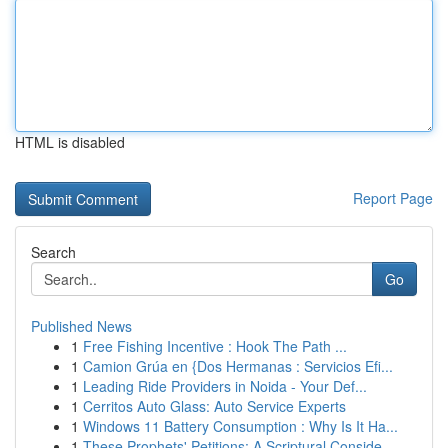
HTML is disabled
Report Page
Search
Go
Published News
1
Free Fishing Incentive : Hook The Path ...
1
Camion Grúa en {Dos Hermanas : Servicios Efi...
1
Leading Ride Providers in Noida - Your Def...
1
Cerritos Auto Glass: Auto Service Experts
1
Windows 11 Battery Consumption : Why Is It Ha...
1
These Prophets' Petitions: A Scriptural Conside...