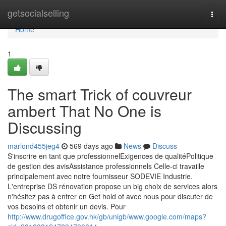
Home
getsocialselling
Togg
navi
Home
1
The smart Trick of couvreur
ambert That No One is
Discussing
marlond455jeg4
569 days ago
News
Discuss
S'inscrire en tant que professionnelExigences de qualitéPolitique
de gestion des avisAssistance professionnels Celle-ci travaille
principalement avec notre fournisseur SODEVIE Industrie.
L'entreprise DS rénovation propose un big choix de services alors
n'hésitez pas à entrer en Get hold of avec nous pour discuter de
vos besoins et obtenir un devis. Pour
http://www.drugoffice.gov.hk/gb/unigb/www.google.com/maps?