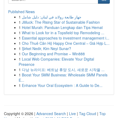
Published News
1
جهاز طابعة رولاند في لبنان: دليل شامل
1
Jililuck: The Rising Star of Sustainable Fashion
1
Hotel Murah: Panduan Lengkap dan Tips Hemat
1
What to Look for in a Topsfield top Remodeling ...
1
Essential approaches to investment management i...
1
Cho Thuê Căn Hộ Happy One Central – Giá Hợp L...
1
Şirket Nedir, Kim Neyi Sunar?
1
Our Beginning and Promise – Win888
1
Local Web Companies: Elevate Your Digital
Presence
1
다낭 뉴라이프: 베트남 휴양 도시, 새로운 시작을 ...
1
Boost Your SMM Business: Wholesale SMM Panels
E...
1
Enhance Your Oral Ecosystem : A Guide to De...
Copyright © 2026 |
Advanced Search
|
Live
|
Tag Cloud
|
Top