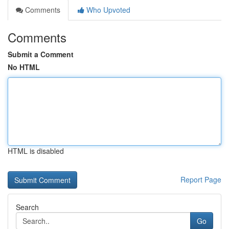
Comments
Who Upvoted
Comments
Submit a Comment
No HTML
HTML is disabled
Report Page
Search
Go