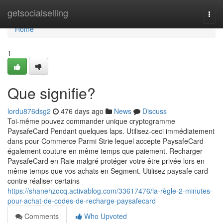
Home
getsocialselling
Togg
navi
Home
1
Que signifie?
lordu876dsg2
476 days ago
News
Discuss
Toi-même pouvez commander unique cryptogramme
PaysafeCard Pendant quelques laps. Utilisez-ceci immédiatement
dans pour Commerce Parmi Strie lequel accepte PaysafeCard
également couture en même temps que paiement. Recharger
PaysafeCard en Raie malgré protéger votre être privée lors en
même temps que vos achats en Segment. Utilisez paysafe card
contre réaliser certains
https://shanehzocq.activablog.com/33617476/la-règle-2-minutes-
pour-achat-de-codes-de-recharge-paysafecard
Comments
Who Upvoted