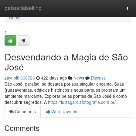
Home
getsocialselling
Togg
navi
Home
1
Desvendando a Magia de São
José
zaynolbi368726
422 days ago
News
Discuss
São José, paraíso, se destaca por sua singular encanto. Suas
{ruasavenidas, edificios históricos e seus parques projetam um
ambiente marcante. Explorar pelas pontes de São José é como
descubrir segredos. A
https://luizagarciafotografia.com.br/
Comments
Who Upvoted
Comments