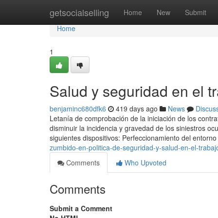
Home
getsocialselling
Home
New
Submit
Home
1
Salud y seguridad en el t
benjaminc680dfk6
419 days ago
News
Discus
Letanía de comprobación de la iniciación de los contra
disminuir la incidencia y gravedad de los siniestros o
siguientes dispositivos: Perfeccionamiento del entorn
zumbido-en-politica-de-seguridad-y-salud-en-el-traba
Comments
Who Upvoted
Comments
Submit a Comment