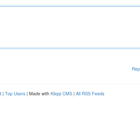
Rep
d
|
Top Users
| Made with
Kliqqi CMS
|
All RSS Feeds