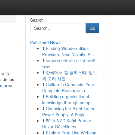
Search
Go
Published News
1
Finding Wooden Skids
Providers Near Vicinity: A...
1
৯০ বছরের গুনাহ মাফের দোয়া: একটি
আমল
1
한국에서 질 플라스티: 정보
rar y
와 고려 사항
o de los
1
California Cannabis: Your
umorea-
Complete Resource to...
1
Building organisational
knowledge through compr...
1
Choosing the Right Tattoo
Power Supply: A Begin...
1
50'lik NZD Kağıt Paralar
Huzur Gözetilmes...
1
Explore Free Live Webcam