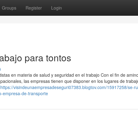
Groups
Register
Login
rabajo para tontos
s
tistas en materia de salud y seguridad en el trabajo Con el fin de amino
cupacionales, las empresas tienen que disponer en los lugares de trabaj
o
https://visindeunaempresadeseguri07383.blogtov.com/15917258/se-r
jo-empresa-de-transporte