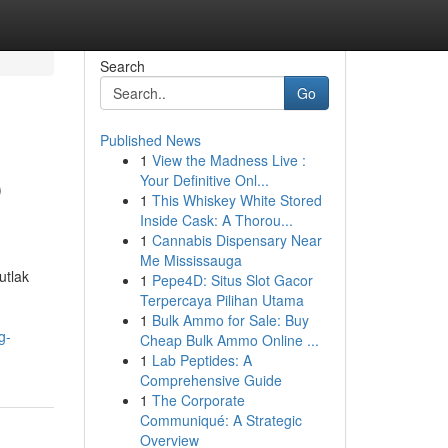
Search
Go
Published News
1
View the Madness Live :
p
Your Definitive Onl...
1
This Whiskey White Stored
Inside Cask: A Thorou...
1
Cannabis Dispensary Near
Me Mississauga
utlak
1
Pepe4D: Situs Slot Gacor
Terpercaya Pilihan Utama
1
Bulk Ammo for Sale: Buy
g-
Cheap Bulk Ammo Online ...
1
Lab Peptides: A
Comprehensive Guide
1
The Corporate
Communiqué: A Strategic
Overview