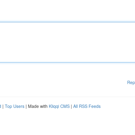
Rep
d
|
Top Users
| Made with
Kliqqi CMS
|
All RSS Feeds