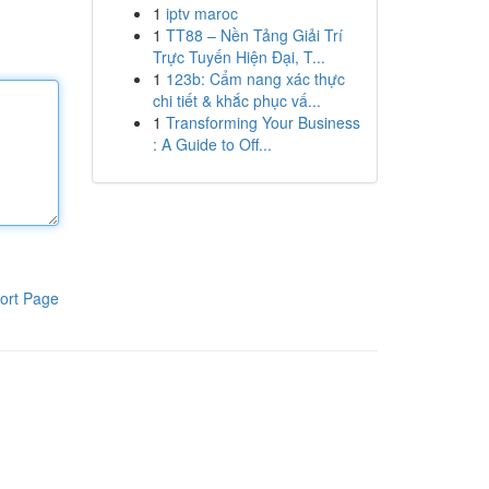
1
iptv maroc
1
TT88 – Nền Tảng Giải Trí
Trực Tuyến Hiện Đại, T...
1
123b: Cẩm nang xác thực
chi tiết & khắc phục vấ...
1
Transforming Your Business
: A Guide to Off...
ort Page