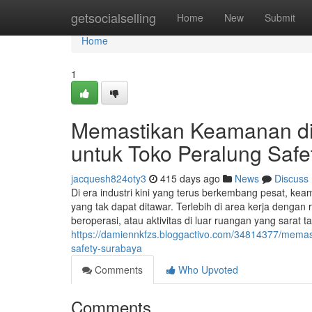
Home
getsocialselling
Home
New
Submit
Home
1
Memastikan Keamanan di
untuk Toko Peralung Safe
jacquesh824oty3
415 days ago
News
Discuss
Di era industri kini yang terus berkembang pesat, keam
yang tak dapat ditawar. Terlebih di area kerja dengan 
beroperasi, atau aktivitas di luar ruangan yang sarat 
https://damiennkfzs.bloggactivo.com/34814377/memas
safety-surabaya
Comments
Who Upvoted
Comments