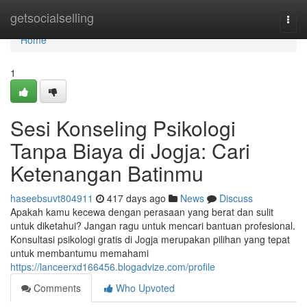
Home
getsocialselling
Togg
navi
Home
1
Sesi Konseling Psikologi
Tanpa Biaya di Jogja: Cari
Ketenangan Batinmu
haseebsuvt804911
417 days ago
News
Discuss
Apakah kamu kecewa dengan perasaan yang berat dan sulit
untuk diketahui? Jangan ragu untuk mencari bantuan profesional.
Konsultasi psikologi gratis di Jogja merupakan pilihan yang tepat
untuk membantumu memahami
https://lanceerxd166456.blogadvize.com/profile
Comments
Who Upvoted