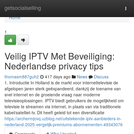
Home
getsocialselling
Togg
navi
Home
1
Veilig IPTV Met Beveiliging:
Nederlandse privacy tips
thomasm887guh2
417 days ago
News
Discuss
1. Introductie In Holland is de markt voor internettelevisie de
afgelopen jaren sterk geëxpandeerd, dankzij de toename van
snel internet en de groeiende vraag naar moderne
televisieoplossingen. IPTV biedt gebruikers de mogelijkheid om
televisie te streamen via internet, in plaats van via traditionele
kabel/satelliet-tv. Dit heeft geleid tot een diversificatie
https://archermjcvq.uzblog.net/uitstekende-iptv-aanbieders-in-
nederland-2025-vergelijk-premiums-abonnementen-49343076
Comments
Who Upvoted