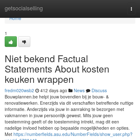
Home
getsocialselling
Togg
navi
Home
1
Niet bekend Factual
Statements About kosten
keuken wrappen
fredm020wsb2
412 days ago
News
Discuss
Bouwplannen.be helpt jouw bovendien bij je bouw- &
renovatiewerken. Enerzijds via dit verschaffen betreffende nuttige
informatie. Anderzijds via jouw in aanraking te bezorgen met
vakmannen in jouw persoonlijk gewest. Mits jouw geen
toestemming geeft of de toestemming intrekt, mag dit een
nadelige invloed hebben op bepaalde mogelijkheden en opties.
Met
https://numberfields.asu.edu/NumberFields/show_user.php?