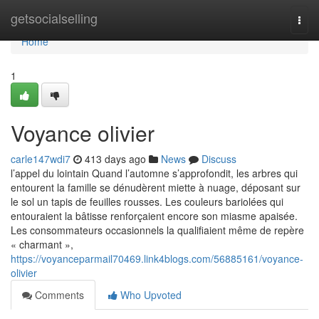
Home
getsocialselling
Togg
navi
Home
1
Voyance olivier
carle147wdi7
413 days ago
News
Discuss
l’appel du lointain Quand l’automne s’approfondit, les arbres qui
entourent la famille se dénudèrent miette à nuage, déposant sur
le sol un tapis de feuilles rousses. Les couleurs bariolées qui
entouraient la bâtisse renforçaient encore son miasme apaisée.
Les consommateurs occasionnels la qualifiaient même de repère
« charmant »,
https://voyanceparmail70469.link4blogs.com/56885161/voyance-
olivier
Comments
Who Upvoted