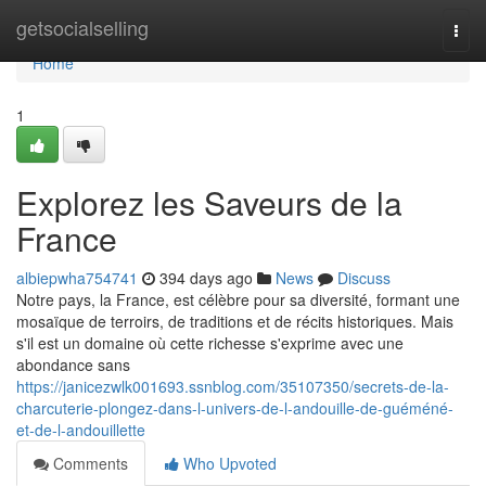
Home
getsocialselling
Togg
navi
Home
1
Explorez les Saveurs de la
France
albiepwha754741
394 days ago
News
Discuss
Notre pays, la France, est célèbre pour sa diversité, formant une
mosaïque de terroirs, de traditions et de récits historiques. Mais
s'il est un domaine où cette richesse s'exprime avec une
abondance sans
https://janicezwlk001693.ssnblog.com/35107350/secrets-de-la-
charcuterie-plongez-dans-l-univers-de-l-andouille-de-guéméné-
et-de-l-andouillette
Comments
Who Upvoted