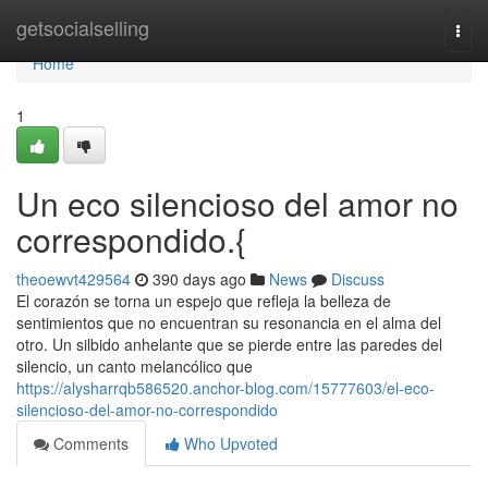
Home
getsocialselling
Togg
navi
Home
1
Un eco silencioso del amor no
correspondido.{
theoewvt429564
390 days ago
News
Discuss
El corazón se torna un espejo que refleja la belleza de
sentimientos que no encuentran su resonancia en el alma del
otro. Un silbido anhelante que se pierde entre las paredes del
silencio, un canto melancólico que
https://alysharrqb586520.anchor-blog.com/15777603/el-eco-
silencioso-del-amor-no-correspondido
Comments
Who Upvoted