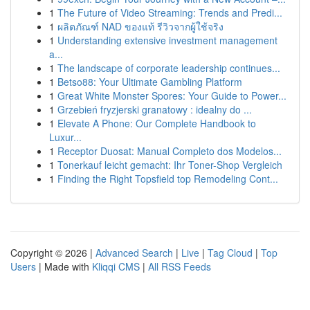
1
The Future of Video Streaming: Trends and Predi...
1
ผลิตภัณฑ์ NAD ของแท้ รีวิวจากผู้ใช้จริง
1
Understanding extensive investment management
a...
1
The landscape of corporate leadership continues...
1
Betso88: Your Ultimate Gambling Platform
1
Great White Monster Spores: Your Guide to Power...
1
Grzebień fryzjerski granatowy : idealny do ...
1
Elevate A Phone: Our Complete Handbook to
Luxur...
1
Receptor Duosat: Manual Completo dos Modelos...
1
Tonerkauf leicht gemacht: Ihr Toner-Shop Vergleich
1
Finding the Right Topsfield top Remodeling Cont...
Copyright © 2026 |
Advanced Search
|
Live
|
Tag Cloud
|
Top
Users
| Made with
Kliqqi CMS
|
All RSS Feeds