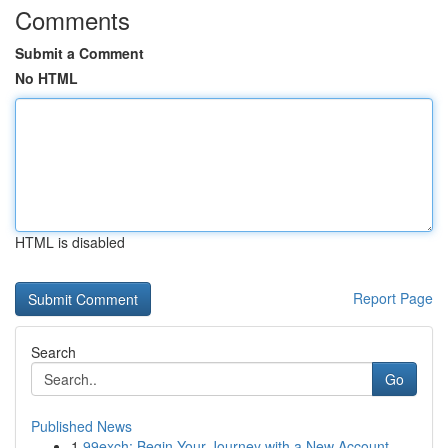
Comments
Submit a Comment
No HTML
HTML is disabled
Report Page
Search
Go
Published News
1
99exch: Begin Your Journey with a New Account –...