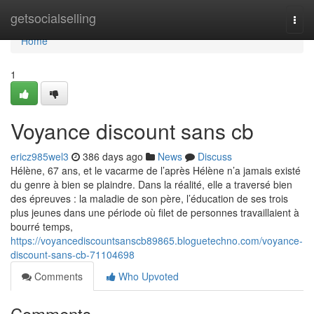
Home
getsocialselling
Togg
navi
Home
1
Voyance discount sans cb
ericz985wel3
386 days ago
News
Discuss
Hélène, 67 ans, et le vacarme de l’après Hélène n’a jamais existé
du genre à bien se plaindre. Dans la réalité, elle a traversé bien
des épreuves : la maladie de son père, l’éducation de ses trois
plus jeunes dans une période où filet de personnes travaillaient à
bourré temps,
https://voyancediscountsanscb89865.bloguetechno.com/voyance-
discount-sans-cb-71104698
Comments
Who Upvoted
Comments