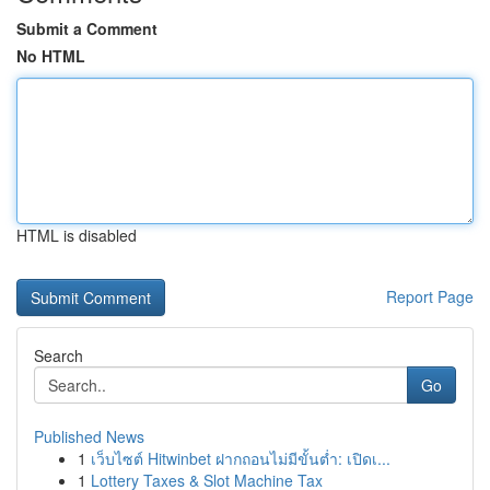
Submit a Comment
No HTML
HTML is disabled
Report Page
Search
Go
Published News
1
เว็บไซต์ Hitwinbet ฝากถอนไม่มีขั้นต่ำ: เปิดเ...
1
Lottery Taxes & Slot Machine Tax