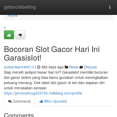
Home
getsocialselling
Togg
navi
Home
1
Bocoran Slot Gacor Hari Ini
Garasislot!
ambertwem462113
382 days ago
News
Discuss
Siap meraih jackpot besar hari ini? Garasislot memiliki bocoran
slot gacor terkini yang bisa kamu gunakan untuk meningkatkan
peluang menang. Cek tabel slot gacor di sini dan siapkan diri
untuk merasakan sensasi
https://jemimafmxg323725.mdkblog.com/profile
Comments
Who Upvoted
Comments