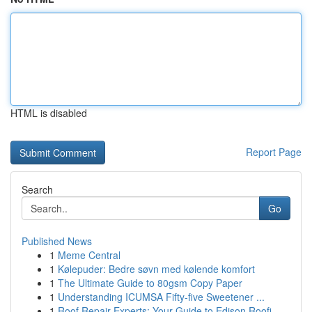
HTML is disabled
Report Page
Search
Go
Published News
1
Meme Central
1
Kølepuder: Bedre søvn med kølende komfort
1
The Ultimate Guide to 80gsm Copy Paper
1
Understanding ICUMSA Fifty-five Sweetener ...
1
Roof Repair Experts: Your Guide to Edison Roofi...