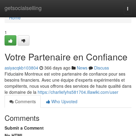
Home
getsocialselling
Togg
navi
Home
1
Votre Partenaire en Confiance
asiyacqkb103804
366 days ago
News
Discuss
Fiduciaire Montreux est votre partenaire de confiance pour ses
besoins financiers. Avec une équipe d'experts expérimentés et
compétents, nous vous offrons des services de haute qualité dans
le domaine de la
https://charliefyhs581704.illawiki.com/user
Comments
Who Upvoted
Comments
Submit a Comment
No HTML