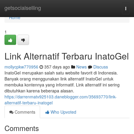
Home
getsocialselling
Togg
navi
Home
1
Link Alternatif Terbaru InatoGel
mollycpkw770956
357 days ago
News
Discuss
InatoGel merupakan salah satu website favorit di Indonesia.
Banyak orang menggunakan link alternatif InatoGel untuk
membuka kontennya yang informatif. Link alternatif ini sering
dibutuhkan karena beberapa alasan.
https://darrenmatv925103.daneblogger.com/35693770/link-
alternatif-terbaru-inatogel
Comments
Who Upvoted
Comments