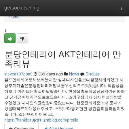
Home
getsocialselling
Togg
navi
Home
1
분당인테리어 AKT인테리어 만
족리뷰
stevea197epa9
339 days ago
News
Discuss
셀프인테리어로해보려했지만 실제디자인을보다결정하게되었고 시
공후기가좋은분당인테리어업체를우선적으로찾았습니다. 직접상담
해보니 아키트는확실히달랐습니다. 현장실측도직접담당자가진행하
고 전과정이체계적으로보였습니다. 조명구성에서 상세히설명받을
수있었고 디자인의균형감이좋았습니다. 현장관리과정에서 문제가
있을때빠르게대응해주셨고. 무엇보다중요한건 공간감의달라짐이었
습니다. 같은면적이어도 브...
https://frankf319jvg1.izrablog.com/profile
Comments
Who Upvoted