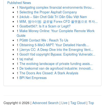
Published News
1
Navigating complex financial environments throu...
1
Selecting the Proper Asphalt Company
1
24club – Sân Chơi Giải Trí Dẫn Đầu Việt Nam
1
MIM, 엠아이엠: 글로벌 Forex·CFD 플랫폼으로 투자...
1
Goatbet567: Is It a Scam or Legit?
1
Make Money Online: Your Complete Remote Work
Guide
1
PG88 Contact We : Reach To Us
1
Obtaining 5-MeO-MiPT: Your Detailed Handb...
1
{Jerrys CC: A Deep Dive into the Emerging Vent...
1
Good11bd copyright Bypass: Exploiting Vulnerabi...
1
taj mahal
1
The evolving landscape of private funding assis...
1
De toekomst van de agrofood industrie: innovati...
1
The Doors Are Closed: A Stark Analysis
1
BPI Net Empresas
Copyright © 2026 |
Advanced Search
|
Live
|
Tag Cloud
|
Top