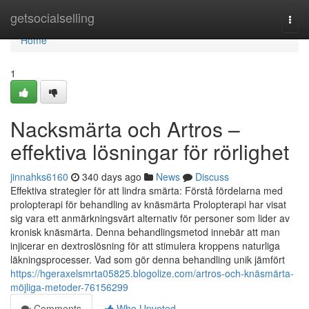
Home
getsocialselling
Togg
navi
Home
1
Nacksmärta och Artros –
effektiva lösningar för rörlighet
jinnahks6160
340 days ago
News
Discuss
Effektiva strategier för att lindra smärta: Förstå fördelarna med
prolopterapi för behandling av knäsmärta Prolopterapi har visat
sig vara ett anmärkningsvärt alternativ för personer som lider av
kronisk knäsmärta. Denna behandlingsmetod innebär att man
injicerar en dextroslösning för att stimulera kroppens naturliga
läkningsprocesser. Vad som gör denna behandling unik jämfört
https://hgeraxelsmrta05825.blogolize.com/artros-och-knäsmärta-
möjliga-metoder-76156299
Comments
Who Upvoted