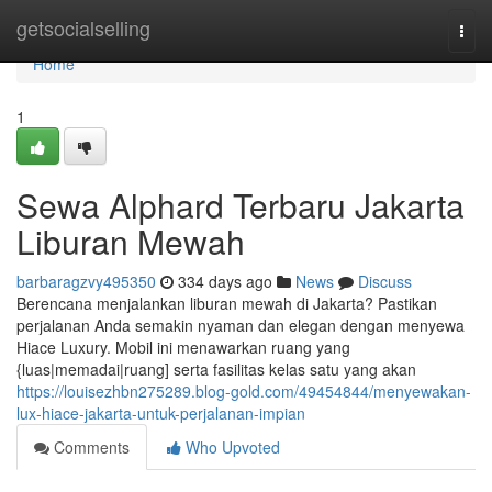
Home
getsocialselling
Togg
navi
Home
1
Sewa Alphard Terbaru Jakarta
Liburan Mewah
barbaragzvy495350
334 days ago
News
Discuss
Berencana menjalankan liburan mewah di Jakarta? Pastikan
perjalanan Anda semakin nyaman dan elegan dengan menyewa
Hiace Luxury. Mobil ini menawarkan ruang yang
{luas|memadai|ruang] serta fasilitas kelas satu yang akan
https://louisezhbn275289.blog-gold.com/49454844/menyewakan-
lux-hiace-jakarta-untuk-perjalanan-impian
Comments
Who Upvoted