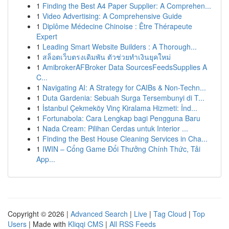
1
Finding the Best A4 Paper Supplier: A Comprehen...
1
Video Advertising: A Comprehensive Guide
1
Diplôme Médecine Chinoise : Être Thérapeute
Expert
1
Leading Smart Website Builders : A Thorough...
1
สล็อตเว็บตรงเดิมพัน ตัวช่วยทำเงินยุคใหม่
1
AmibrokerAFBroker Data SourcesFeedsSupplies A
C...
1
Navigating AI: A Strategy for CAIBs & Non-Techn...
1
Duta Gardenia: Sebuah Surga Tersembunyi di T...
1
İstanbul Çekmeköy Vinç Kiralama Hizmeti: İnd...
1
Fortunabola: Cara Lengkap bagi Pengguna Baru
1
Nada Cream: Pilihan Cerdas untuk Interior ...
1
Finding the Best House Cleaning Services in Cha...
1
IWIN – Cổng Game Đổi Thưởng Chính Thức, Tải
App...
Copyright © 2026 |
Advanced Search
|
Live
|
Tag Cloud
|
Top
Users
| Made with
Kliqqi CMS
|
All RSS Feeds