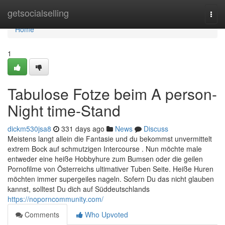
Home
getsocialselling
Togg
navi
Home
1
Tabulose Fotze beim A person-
Night time-Stand
dickm530jsa8
331 days ago
News
Discuss
Meistens langt allein die Fantasie und du bekommst unvermittelt
extrem Bock auf schmutzigen Intercourse . Nun möchte male
entweder eine heiße Hobbyhure zum Bumsen oder die geilen
Pornofilme von Österreichs ultimativer Tuben Seite. Heiße Huren
möchten immer supergeiles nageln. Sofern Du das nicht glauben
kannst, solltest Du dich auf Süddeutschlands
https://noporncommunity.com/
Comments
Who Upvoted