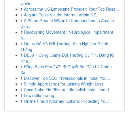
Onve...
1
Across the US Limousine Provider: Your Top Reso...
1
Acquire Tools Via the Internet within NZ...
1
A Stone Gnome Wizard's Compendium to Arcane
Con...
1
Recovering Movement : Neurological Impairment
&...
1
Game Nổ Hũ Đổi Thưởng: Kinh Nghiệm Giành
Thắng
1
DE88 – Cổng Game Đổi Thưởng Uy Tín, Đăng Ký
Nha...
1
Rồng Bạch Kim 247: Bí Quyết Soi Cầu Lô Chính
Xá...
1
Discover Top SEO Professionals in India: You...
1
Simple Approaches for Lasting Weight Loss
1
Coca-Cola: Ein Blick auf die beliebteste Limo d...
1
Lewisville towing
1
Online Fraud Attorney Kolkata: Protecting Your ...