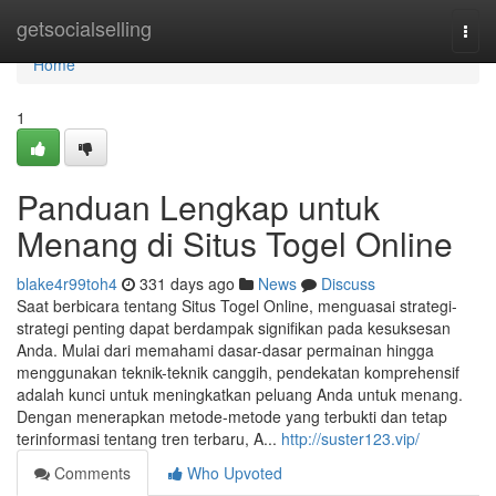
Home
getsocialselling
Togg
navi
Home
1
Panduan Lengkap untuk
Menang di Situs Togel Online
blake4r99toh4
331 days ago
News
Discuss
Saat berbicara tentang Situs Togel Online, menguasai strategi-
strategi penting dapat berdampak signifikan pada kesuksesan
Anda. Mulai dari memahami dasar-dasar permainan hingga
menggunakan teknik-teknik canggih, pendekatan komprehensif
adalah kunci untuk meningkatkan peluang Anda untuk menang.
Dengan menerapkan metode-metode yang terbukti dan tetap
terinformasi tentang tren terbaru, A...
http://suster123.vip/
Comments
Who Upvoted