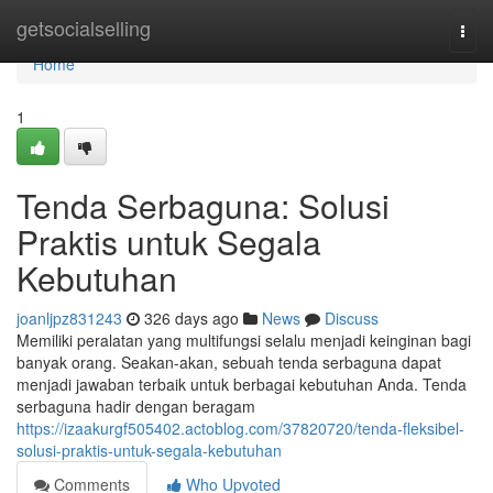
Home
getsocialselling
Togg
navi
Home
1
Tenda Serbaguna: Solusi
Praktis untuk Segala
Kebutuhan
joanljpz831243
326 days ago
News
Discuss
Memiliki peralatan yang multifungsi selalu menjadi keinginan bagi
banyak orang. Seakan-akan, sebuah tenda serbaguna dapat
menjadi jawaban terbaik untuk berbagai kebutuhan Anda. Tenda
serbaguna hadir dengan beragam
https://izaakurgf505402.actoblog.com/37820720/tenda-fleksibel-
solusi-praktis-untuk-segala-kebutuhan
Comments
Who Upvoted