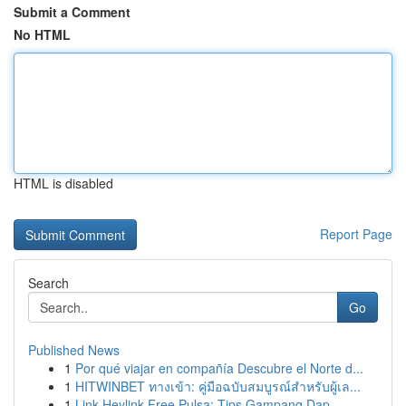
Submit a Comment
No HTML
HTML is disabled
Report Page
Search
Go
Published News
1
Por qué viajar en compañía Descubre el Norte d...
1
HITWINBET ทางเข้า: คู่มือฉบับสมบูรณ์สำหรับผู้เล...
1
Link Heylink Free Pulsa: Tips Gampang Dap...