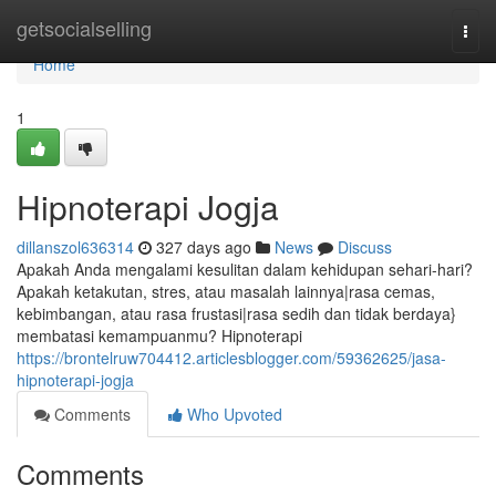
Home
getsocialselling
Togg
navi
Home
1
Hipnoterapi Jogja
dillanszol636314
327 days ago
News
Discuss
Apakah Anda mengalami kesulitan dalam kehidupan sehari-hari?
Apakah ketakutan, stres, atau masalah lainnya|rasa cemas,
kebimbangan, atau rasa frustasi|rasa sedih dan tidak berdaya}
membatasi kemampuanmu? Hipnoterapi
https://brontelruw704412.articlesblogger.com/59362625/jasa-
hipnoterapi-jogja
Comments
Who Upvoted
Comments