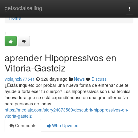
Home
getsocialselling
Togg
navi
Home
1
aprender Hipopressivos en
Vitoria-Gasteiz
violajnxl977541
326 days ago
News
Discuss
¿Estás inquieto por probar una nueva forma de entrenar que te
ayude a fortalecer tu cuerpo? Los hipopressivos son una técnica
innovadora que se está expandiéndose en una gran alternativa
para personas de todas
https://mediajx.com/story24673589/descubrir-hipopressivos-en-
vitoria-gasteiz
Comments
Who Upvoted