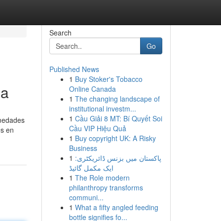
Search
Go
Published News
1
Buy Stoker's Tobacco
ia
Online Canada
1
The changing landscape of
institutional investm...
1
Cầu Giải 8 MT: Bí Quyết Soi
rmedades
Cầu VIP Hiệu Quả
es en
1
Buy copyright UK: A Risky
Business
1
پاکستان میں بزنس ڈائریکٹری:
ایک مکمل گائیڈ
1
The Role modern
philanthropy transforms
communi...
1
What a fifty angled feeding
bottle signifies fo...