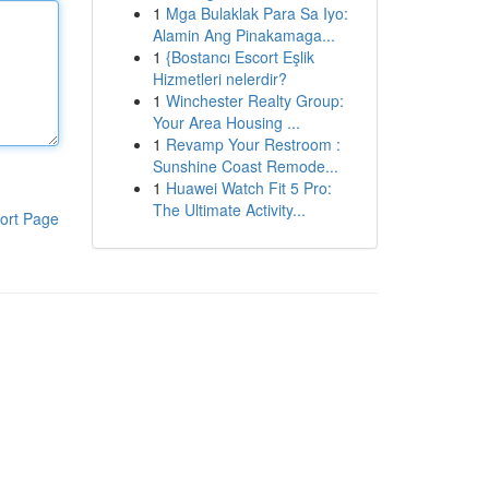
1
Mga Bulaklak Para Sa Iyo:
Alamin Ang Pinakamaga...
1
{Bostancı Escort Eşlik
Hizmetleri nelerdir?
1
Winchester Realty Group:
Your Area Housing ...
1
Revamp Your Restroom :
Sunshine Coast Remode...
1
Huawei Watch Fit 5 Pro:
The Ultimate Activity...
ort Page