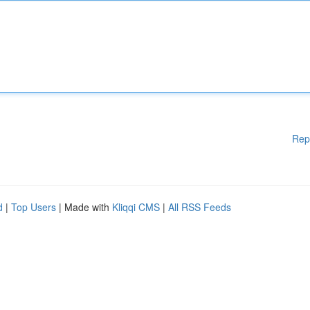
Rep
d
|
Top Users
| Made with
Kliqqi CMS
|
All RSS Feeds