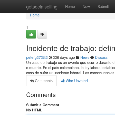
Home
getsocialselling
Home
New
Submit
Home
1
Incidente de trabajo: def
peterg272tit2
326 days ago
News
Discuss
Un caso de trabajo es un evento que ocurre durante el
o muerte. En el país colombiano. la ley laboral establ
caso de sufrir un incidente laboral. Las consecuencia
Comments
Who Upvoted
Comments
Submit a Comment
No HTML