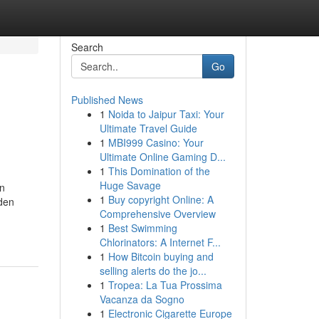
Search
Go
Published News
1
Noida to Jaipur Taxi: Your
Ultimate Travel Guide
1
MBI999 Casino: Your
Ultimate Online Gaming D...
1
This Domination of the
Huge Savage
an
1
Buy copyright Online: A
eden
Comprehensive Overview
1
Best Swimming
Chlorinators: A Internet F...
1
How Bitcoin buying and
selling alerts do the jo...
1
Tropea: La Tua Prossima
Vacanza da Sogno
1
Electronic Cigarette Europe