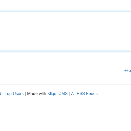
Rep
d
|
Top Users
| Made with
Kliqqi CMS
|
All RSS Feeds