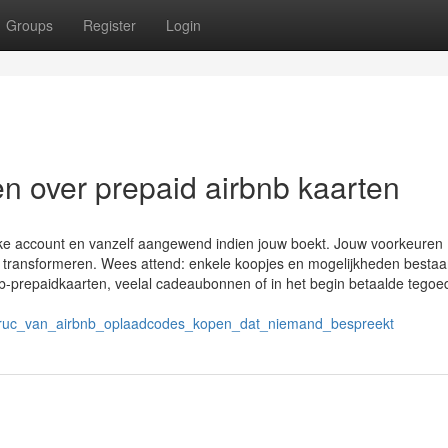
Groups
Register
Login
 over prepaid airbnb kaarten
jke account en vanzelf aangewend indien jouw boekt. Jouw voorkeuren
te transformeren. Wees attend: enkele koopjes en mogelijkheden besta
bnb-prepaidkaarten, veelal cadeaubonnen of in het begin betaalde tego
ruc_van_airbnb_oplaadcodes_kopen_dat_niemand_bespreekt