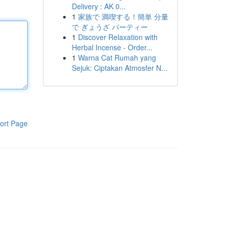
Delivery : AK 0...
1
家族で 満喫する！簡単 分量
で ぎょうざ パーティー
1
Discover Relaxation with
Herbal Incense - Order...
1
Warna Cat Rumah yang
Sejuk: Ciptakan Atmosfer N...
ort Page