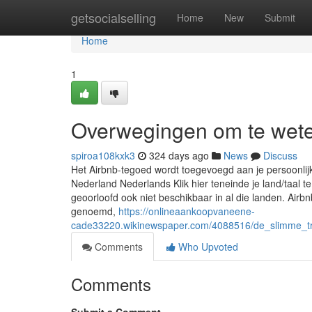
Home
getsocialselling
Home
New
Submit
Home
1
Overwegingen om te weten
spiroa108kxk3
324 days ago
News
Discuss
Het Airbnb-tegoed wordt toegevoegd aan je persoonli
Nederland Nederlands Klik hier teneinde je land/taal 
geoorloofd ook niet beschikbaar in al die landen. Air
genoemd,
https://onlineaankoopvaneene-
cade33220.wikinewspaper.com/4088516/de_slimme_t
Comments
Who Upvoted
Comments