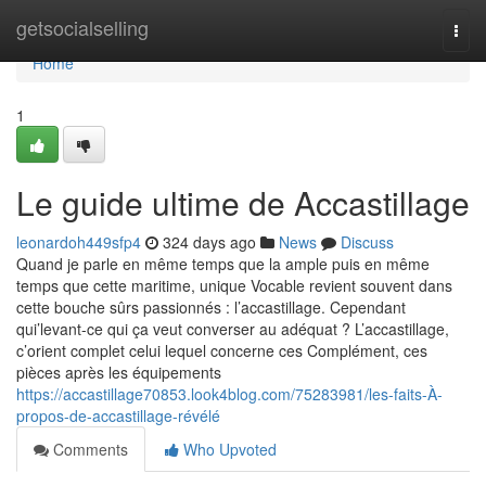
Home
getsocialselling
Togg
navi
Home
1
Le guide ultime de Accastillage
leonardoh449sfp4
324 days ago
News
Discuss
Quand je parle en même temps que la ample puis en même
temps que cette maritime, unique Vocable revient souvent dans
cette bouche sûrs passionnés : l’accastillage. Cependant
qui’levant-ce qui ça veut converser au adéquat ? L’accastillage,
c’orient complet celui lequel concerne ces Complément, ces
pièces après les équipements
https://accastillage70853.look4blog.com/75283981/les-faits-À-
propos-de-accastillage-révélé
Comments
Who Upvoted