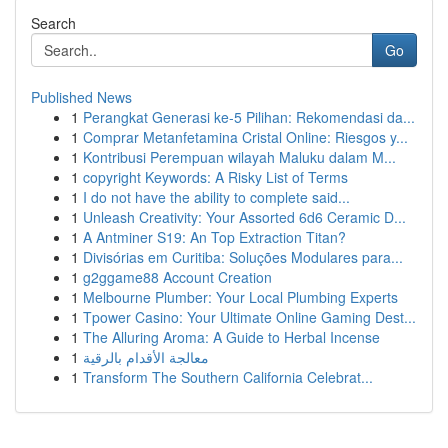
Search
Go
Published News
1
Perangkat Generasi ke-5 Pilihan: Rekomendasi da...
1
Comprar Metanfetamina Cristal Online: Riesgos y...
1
Kontribusi Perempuan wilayah Maluku dalam M...
1
copyright Keywords: A Risky List of Terms
1
I do not have the ability to complete said...
1
Unleash Creativity: Your Assorted 6d6 Ceramic D...
1
A Antminer S19: An Top Extraction Titan?
1
Divisórias em Curitiba: Soluções Modulares para...
1
g2ggame88 Account Creation
1
Melbourne Plumber: Your Local Plumbing Experts
1
Tpower Casino: Your Ultimate Online Gaming Dest...
1
The Alluring Aroma: A Guide to Herbal Incense
1
معالجة الأقدام بالرقية
1
Transform The Southern California Celebrat...