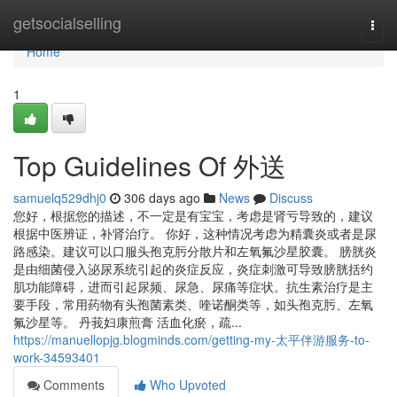
Home
getsocialselling
Togg
navi
Home
1
Top Guidelines Of 外送
samuelq529dhj0
306 days ago
News
Discuss
您好，根据您的描述，不一定是有宝宝，考虑是肾亏导致的，建议
根据中医辨证，补肾治疗。 你好，这种情况考虑为精囊炎或者是尿
路感染。建议可以口服头孢克肟分散片和左氧氟沙星胶囊。 膀胱炎
是由细菌侵入泌尿系统引起的炎症反应，炎症刺激可导致膀胱括约
肌功能障碍，进而引起尿频、尿急、尿痛等症状。抗生素治疗是主
要手段，常用药物有头孢菌素类、喹诺酮类等，如头孢克肟、左氧
氟沙星等。 丹莪妇康煎膏 活血化瘀，疏...
https://manuellopjg.blogminds.com/getting-my-太平伴游服务-to-
work-34593401
Comments
Who Upvoted