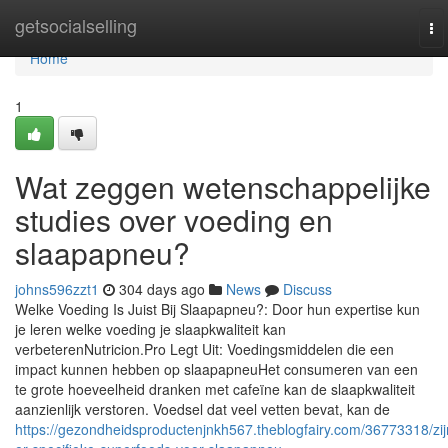
Home
getsocialselling
To
na
Home
1
Wat zeggen wetenschappelijke
studies over voeding en
slaapapneu?
johns596zzt1
304 days ago
News
Discuss
Welke Voeding Is Juist Bij Slaapapneu?: Door hun expertise kun
je leren welke voeding je slaapkwaliteit kan
verbeterenNutricion.Pro Legt Uit: Voedingsmiddelen die een
impact kunnen hebben op slaapapneuHet consumeren van een
te grote hoeveelheid dranken met cafeïne kan de slaapkwaliteit
aanzienlijk verstoren. Voedsel dat veel vetten bevat, kan de
https://gezondheidsproductenjnkh567.theblogfairy.com/36773318/zij