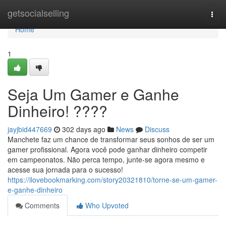
Home
getsocialselling
Togg
navi
Home
1
Seja Um Gamer e Ganhe
Dinheiro! ????
jayjbid447669
302 days ago
News
Discuss
Manchete faz um chance de transformar seus sonhos de ser um
gamer profissional. Agora você pode ganhar dinheiro competir
em campeonatos. Não perca tempo, junte-se agora mesmo e
acesse sua jornada para o sucesso!
https://ilovebookmarking.com/story20321810/torne-se-um-gamer-
e-ganhe-dinheiro
Comments
Who Upvoted