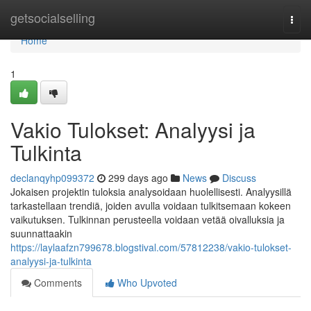
Home
getsocialselling
Togg
navi
Home
1
Vakio Tulokset: Analyysi ja
Tulkinta
declanqyhp099372
299 days ago
News
Discuss
Jokaisen projektin tuloksia analysoidaan huolellisesti. Analyysillä
tarkastellaan trendiä, joiden avulla voidaan tulkitsemaan kokeen
vaikutuksen. Tulkinnan perusteella voidaan vetää oivalluksia ja
suunnattaakin
https://laylaafzn799678.blogstival.com/57812238/vakio-tulokset-
analyysi-ja-tulkinta
Comments
Who Upvoted