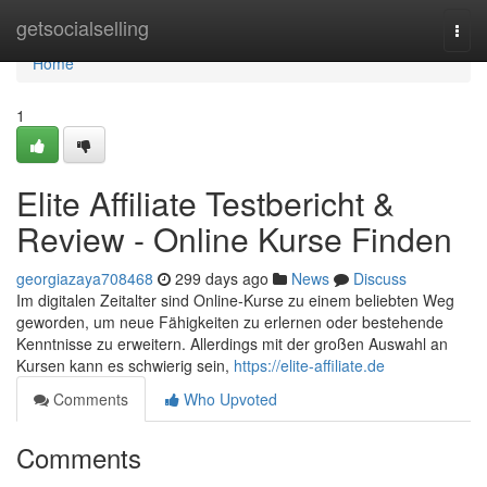
Home
getsocialselling
Togg
navi
Home
1
Elite Affiliate Testbericht &
Review - Online Kurse Finden
georgiazaya708468
299 days ago
News
Discuss
Im digitalen Zeitalter sind Online-Kurse zu einem beliebten Weg
geworden, um neue Fähigkeiten zu erlernen oder bestehende
Kenntnisse zu erweitern. Allerdings mit der großen Auswahl an
Kursen kann es schwierig sein,
https://elite-affiliate.de
Comments
Who Upvoted
Comments