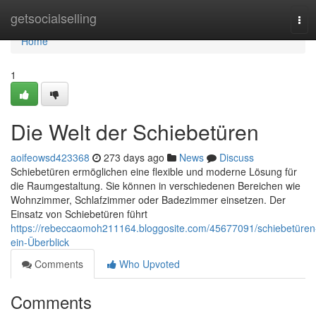
Home
getsocialselling
Tog
navi
Home
1
Die Welt der Schiebetüren
aoifeowsd423368
273 days ago
News
Discuss
Schiebetüren ermöglichen eine flexible und moderne Lösung für
die Raumgestaltung. Sie können in verschiedenen Bereichen wie
Wohnzimmer, Schlafzimmer oder Badezimmer einsetzen. Der
Einsatz von Schiebetüren führt
https://rebeccaomoh211164.bloggosite.com/45677091/schiebetüren
ein-Überblick
Comments
Who Upvoted
Comments