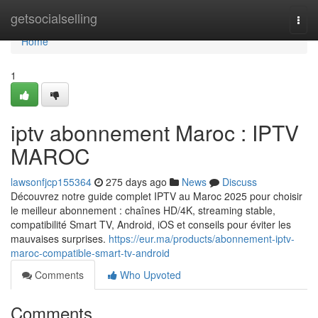
Home
getsocialselling
Togg
navi
Home
1
iptv abonnement Maroc : IPTV
MAROC
lawsonfjcp155364
275 days ago
News
Discuss
Découvrez notre guide complet IPTV au Maroc 2025 pour choisir
le meilleur abonnement : chaînes HD/4K, streaming stable,
compatibilité Smart TV, Android, iOS et conseils pour éviter les
mauvaises surprises.
https://eur.ma/products/abonnement-iptv-
maroc-compatible-smart-tv-android
Comments
Who Upvoted
Comments