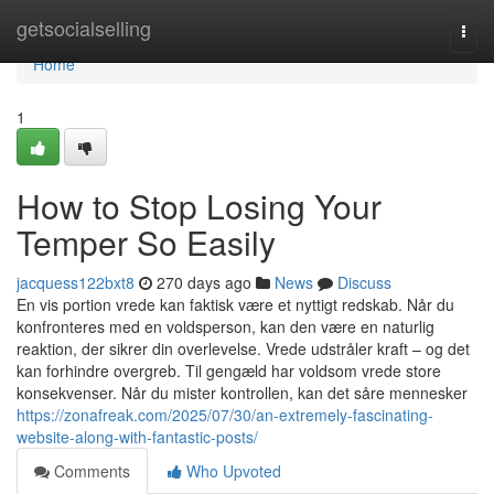
Home
getsocialselling
Togg
navi
Home
1
How to Stop Losing Your
Temper So Easily
jacquess122bxt8
270 days ago
News
Discuss
En vis portion vrede kan faktisk være et nyttigt redskab. Når du
konfronteres med en voldsperson, kan den være en naturlig
reaktion, der sikrer din overlevelse. Vrede udstråler kraft – og det
kan forhindre overgreb. Til gengæld har voldsom vrede store
konsekvenser. Når du mister kontrollen, kan det såre mennesker
https://zonafreak.com/2025/07/30/an-extremely-fascinating-
website-along-with-fantastic-posts/
Comments
Who Upvoted