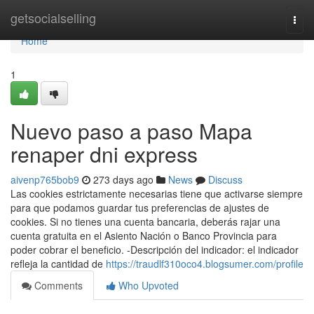
Home
getsocialselling
Togg
navi
Home
1
Nuevo paso a paso Mapa
renaper dni express
aivenp765bob9
273 days ago
News
Discuss
Las cookies estrictamente necesarias tiene que activarse siempre
para que podamos guardar tus preferencias de ajustes de
cookies. Si no​ tienes una cuenta bancaria, deberás rajar una
cuenta ​gratuita en el Asiento Nación o Banco Provincia para
poder cobrar el beneficio. -Descripción del indicador: el indicador
refleja la cantidad de
https://traudlf310oco4.blogsumer.com/profile
Comments
Who Upvoted