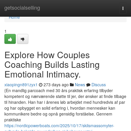
Home
getsocialselling
Togg
navi
Home
1
Explore How Couples
Coaching Builds Lasting
Emotional Intimacy.
xiaopingn891zyx1
273 days ago
News
Discuss
{En mandlig parcoach med 30 års praktisk erfaring tilbyder
kompetent og nærværende støtte til jer, der ønsker at finde tilbage
til hinanden. Han har i årenes løb arbejdet med hundredvis af par
og har opbygget en solid erfaring i, hvordan mennesker kan
kommunikere bedre og opnå gensidig forståelse. Gennem
praktiske
https://nordicpowerboats.com/2025/10/17/skilsmassomyter-