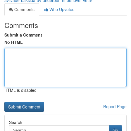
avlivade-baksida-av-underben-ni-behover-veta/
Comments
Who Upvoted
Comments
Submit a Comment
No HTML
HTML is disabled
Report Page
Search
Go