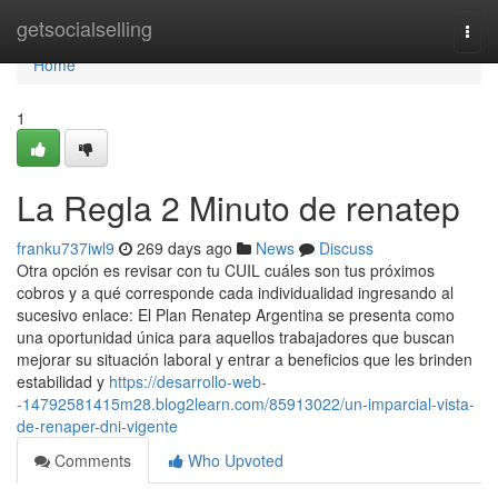
Home
getsocialselling
Togg
navi
Home
1
La Regla 2 Minuto de renatep
franku737iwl9
269 days ago
News
Discuss
Otra opción es revisar con tu CUIL cuáles son tus próximos
cobros y a qué corresponde cada individualidad ingresando al
sucesivo enlace: El Plan Renatep Argentina se presenta como
una oportunidad única para aquellos trabajadores que buscan
mejorar su situación laboral y entrar a beneficios que les brinden
estabilidad y
https://desarrollo-web-
-14792581415m28.blog2learn.com/85913022/un-imparcial-vista-
de-renaper-dni-vigente
Comments
Who Upvoted