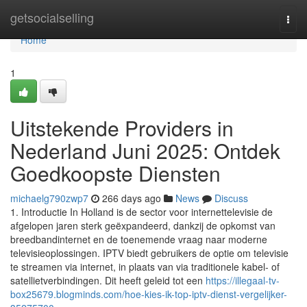
Home
getsocialselling
Togg
navi
Home
1
Uitstekende Providers in
Nederland Juni 2025: Ontdek
Goedkoopste Diensten
michaelg790zwp7
266 days ago
News
Discuss
1. Introductie In Holland is de sector voor internettelevisie de
afgelopen jaren sterk geëxpandeerd, dankzij de opkomst van
breedbandinternet en de toenemende vraag naar moderne
televisieoplossingen. IPTV biedt gebruikers de optie om televisie
te streamen via internet, in plaats van via traditionele kabel- of
satellietverbindingen. Dit heeft geleid tot een
https://illegaal-tv-
box25679.blogminds.com/hoe-kies-ik-top-iptv-dienst-vergelijker-