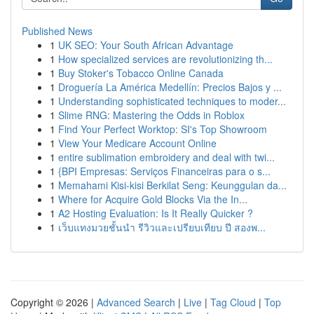
Published News
1
UK SEO: Your South African Advantage
1
How specialized services are revolutionizing th...
1
Buy Stoker's Tobacco Online Canada
1
Droguería La América Medellín: Precios Bajos y ...
1
Understanding sophisticated techniques to moder...
1
Slime RNG: Mastering the Odds in Roblox
1
Find Your Perfect Worktop: SI's Top Showroom
1
View Your Medicare Account Online
1
entire sublimation embroidery and deal with twi...
1
{BPI Empresas: Serviços Financeiras para o s...
1
Memahami Kisi-kisi Berkilat Seng: Keunggulan da...
1
Where for Acquire Gold Blocks Via the In...
1
A2 Hosting Evaluation: Is It Really Quicker ?
1
เว็บแทงมวยชั้นนำ รีวิวและเปรียบเทียบ ปี สองพ...
Copyright © 2026 |
Advanced Search
|
Live
|
Tag Cloud
|
Top