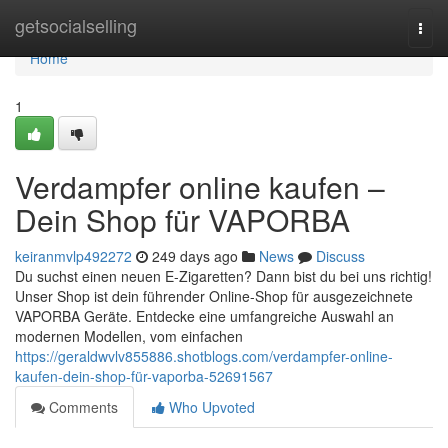
Home
getsocialselling
Togg
navi
Home
1
Verdampfer online kaufen –
Dein Shop für VAPORBA
keiranmvlp492272
249 days ago
News
Discuss
Du suchst einen neuen E-Zigaretten? Dann bist du bei uns richtig!
Unser Shop ist dein führender Online-Shop für ausgezeichnete
VAPORBA Geräte. Entdecke eine umfangreiche Auswahl an
modernen Modellen, vom einfachen
https://geraldwvlv855886.shotblogs.com/verdampfer-online-
kaufen-dein-shop-für-vaporba-52691567
Comments
Who Upvoted