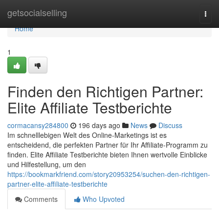
Home
getsocialselling
Togg
navi
Home
1
Finden den Richtigen Partner:
Elite Affiliate Testberichte
cormacansy284800
196 days ago
News
Discuss
Im schnelllebigen Welt des Online-Marketings ist es
entscheidend, die perfekten Partner für Ihr Affiliate-Programm zu
finden. Elite Affiliate Testberichte bieten Ihnen wertvolle Einblicke
und Hilfestellung, um den
https://bookmarkfriend.com/story20953254/suchen-den-richtigen-
partner-elite-affiliate-testberichte
Comments
Who Upvoted