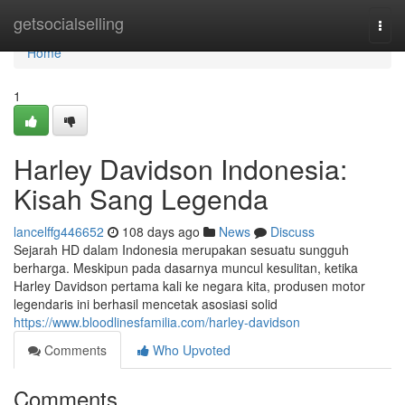
Home
getsocialselling
Togg
navi
Home
1
Harley Davidson Indonesia:
Kisah Sang Legenda
lancelffg446652
108 days ago
News
Discuss
Sejarah HD dalam Indonesia merupakan sesuatu sungguh
berharga. Meskipun pada dasarnya muncul kesulitan, ketika
Harley Davidson pertama kali ke negara kita, produsen motor
legendaris ini berhasil mencetak asosiasi solid
https://www.bloodlinesfamilia.com/harley-davidson
Comments
Who Upvoted
Comments