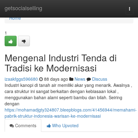
Home
getsocialselling
Togg
navi
Home
1
Mengenal Industri Tenda di
Tradisi ke Modernisasi
izaakfggs596680
88 days ago
News
Discuss
Industri kanopi di tanah air memiliki akar yang menarik. Awalnya ,
cara struktur ini sangat berkaitan dengan kebiasaan lokal ,
menggunakan bahan alami seperti bambu dan bilah. Seiring
dengan
https://mohamadjgty324807.bleepblogs.com/41456944/memahami-
pabrik-struktur-indonesia-warisan-ke-modernisasi
Comments
Who Upvoted